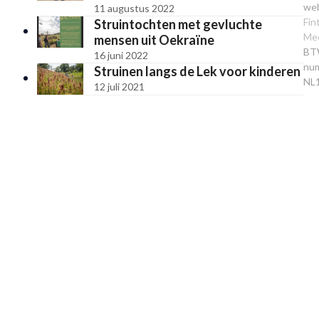
web
11 augustus 2022
Fin
Struintochten met gevluchte
Me
mensen uit Oekraïne
BT
16 juni 2022
num
Struinen langs de Lek voor kinderen
NL
12 juli 2021