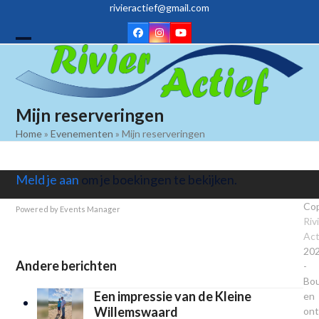
Skip
rivieractief@gmail.com
to
Facebook
Instagram
YouTube
content
Open
Close
mobile
mobile
menu
menu
Mijn reserveringen
Home
»
Evenementen
»
Mijn reserveringen
Meld je aan
om je boekingen te bekijken.
Cop
Powered by
Events Manager
Riv
Act
20
Andere berichten
-
Bo
Een impressie van de Kleine
en
Willemswaard
on