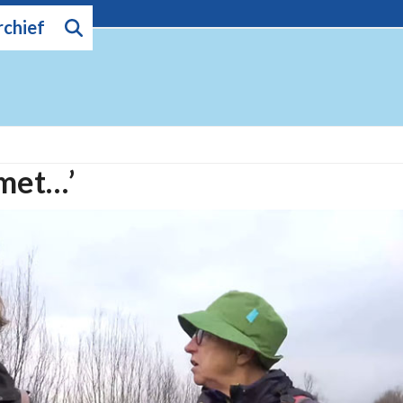
rchief
 met…’