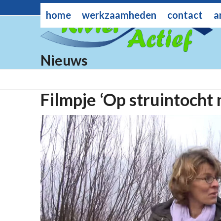
Skip
rivieractief@gmail.com
home
werkzaamheden
contact
a
to
content
Nieuws
Filmpje ‘Op struintocht