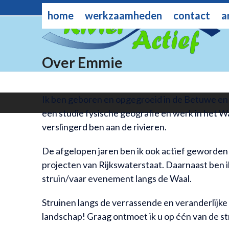
Skip
rivieractief@gmail.com
home
werkzaamheden
contact
a
to
content
Over Emmie
Ik ben geboren en opgegroeid in de Betuwe en a
een studie fysische geografie en werk in het W
verslingerd ben aan de rivieren.
De afgelopen jaren ben ik ook actief geworden 
projecten van Rijkswaterstaat. Daarnaast ben 
struin/vaar evenement langs de Waal.
Struinen langs de verrassende en veranderlijke
landschap! Graag ontmoet ik u op één van de str