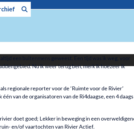
rchief
ltijd een buitenmens geweest. Een tijd was ik weg, voor
addengebied. Nu ik weer terug ben, merk ik hoezeer ik
als regionale reporter voor de ‘Ruimte voor de Rivier’
ik één van de organisatoren van de Ri4daagse, een 4 daags
 rivier doet goed; Lekker in beweging in een overweldigen
uin- en/of vaartochten van Rivier Actief.