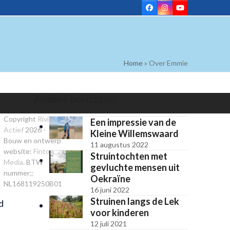
Facebook
Instagram
YouTube
Home
»
Over Emmie
Andere berichten
Copyright
Rivier
Een impressie van de
Actief
2026 -
Kleine Willemswaard
Bouw en ontwerp
11 augustus 2022
website:
Finton
Struintochten met
Media
. BTW
gevluchte mensen uit
nummer;:
Oekraïne
NL168119250B01
16 juni 2022
Struinen langs de Lek
d
voor kinderen
12 juli 2021