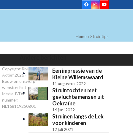
Facebook
Instagram
YouTube
Home
»
Struintips
Andere berichten
Copyright
Rivier
Een impressie van de
Actief
2026 -
Kleine Willemswaard
Bouw en ontwerp
11 augustus 2022
website:
Finton
Struintochten met
Media
. BTW
gevluchte mensen uit
nummer;:
Oekraïne
NL168119250B01
16 juni 2022
Struinen langs de Lek
voor kinderen
12 juli 2021