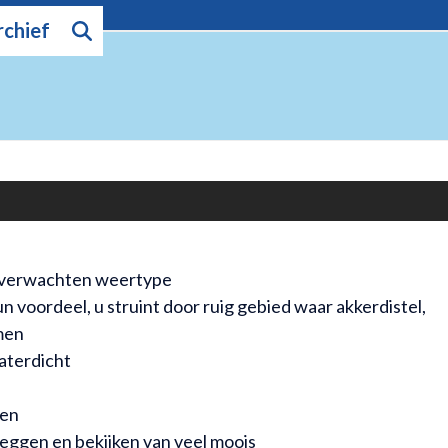
rchief
e verwachten weertype
 voordeel, u struint door ruig gebied waar akkerdistel,
men
waterdicht
men
leggen en bekijken van veel moois