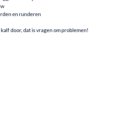
uw
arden en runderen
kalf door, dat is vragen om problemen!