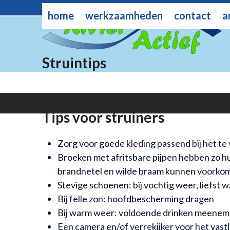
Skip
rivieractief@gmail.com
home
werkzaamheden
contact
a
to
content
Struintips
Tips voor struiners
Zorg voor goede kleding passend bij het t
Broeken met afritsbare pijpen hebben zo hun
brandnetel en wilde braam kunnen voorko
Stevige schoenen: bij vochtig weer, liefst 
Bij felle zon: hoofdbescherming dragen
Bij warm weer: voldoende drinken meene
Een camera en/of verrekijker voor het vast